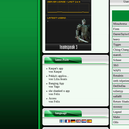
Use
MinaAversa
Firen
DarrenTaylor
heavy
Tigges
Ching-Chang
marceL
latest Posts
Schnee
3lb3
»
Kaspar's app
WAPS
von Kaspar
Renalein
»
Pekka's applica...
von Lilia Avaris
ireth telperie
»
Banging App
DerDieDas
von Yago
»
she shanked u app
tollertyp
von Felix
naffa88
»
Access
von Felix
Return Shad
moonzy
Legend
language
Malte
Olfo