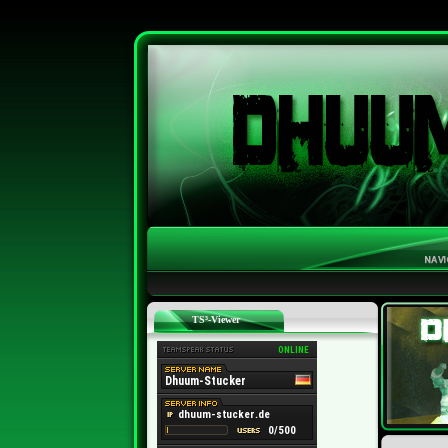
TS³-Viewer