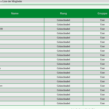
r
»
Liste der Mitglieder
Name
Rang
Gruppe
Grünschnabel
User
Grünschnabel
User
199
Grünschnabel
User
Grünschnabel
User
Grünschnabel
User
Grünschnabel
User
Grünschnabel
User
Grünschnabel
User
Grünschnabel
User
Grünschnabel
User
Grünschnabel
User
m
Grünschnabel
User
Grünschnabel
User
Grünschnabel
User
Grünschnabel
User
ovv
Grünschnabel
User
Grünschnabel
User
Grünschnabel
User
Grünschnabel
User
Grünschnabel
User