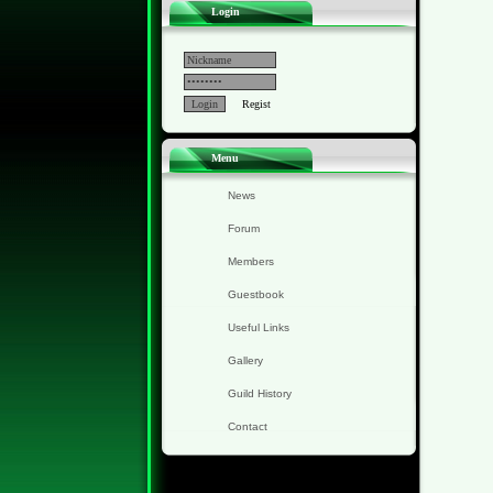
Login
Regist
Menu
News
Forum
Members
Guestbook
Useful Links
Gallery
Guild History
Contact