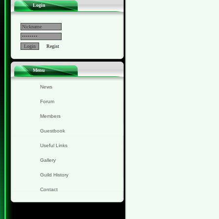
Login
Regist
Menu
News
Forum
Members
Guestbook
Useful Links
Gallery
Guild History
Contact