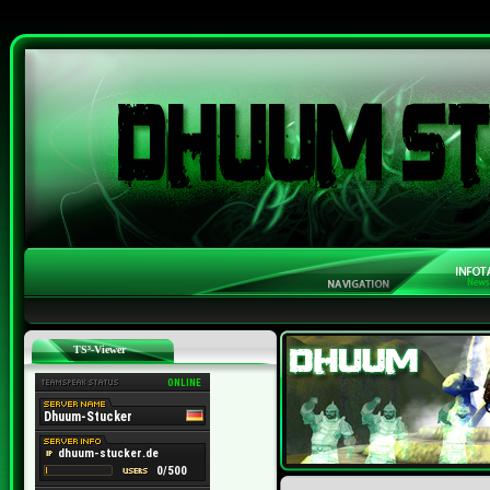
TS³-Viewer