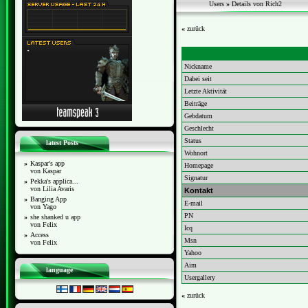
Users
»
Details von Rich2
«
zurück
Nickname
Dabei seit
Letzte Aktivität
Beiträge
Gebdatum
Geschlecht
Status
latest Posts
Wohnort
»
Kaspar's app
Homepage
von Kaspar
Signatur
»
Pekka's applica...
von Lilia Avaris
Kontakt
»
Banging App
E-mail
von Yago
PN
»
she shanked u app
von Felix
Icq
»
Access
Msn
von Felix
Yahoo
Aim
language
Usergallery
«
zurück