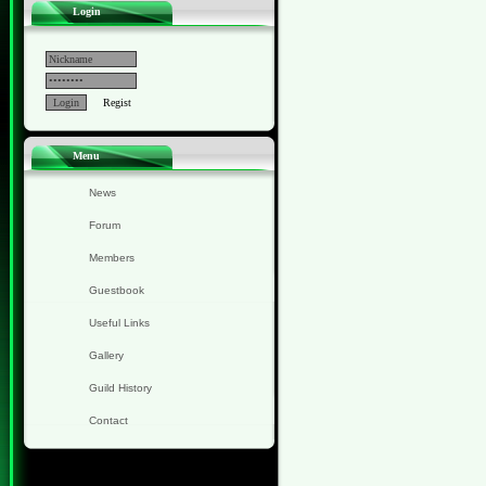
Login
Regist
Menu
News
Forum
Members
Guestbook
Useful Links
Gallery
Guild History
Contact