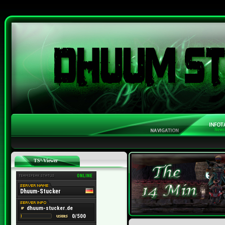
TS³-Viewer