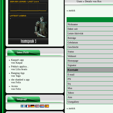
Users
»
Details von Ros
«
zurück
Nickname
Dabei seit
Letzte Aktivität
Beiträge
Gebdatum
Geschlecht
Status
latest Posts
Wohnort
»
Kaspar's app
Homepage
von Kaspar
Signatur
»
Pekka's applica...
von Lilia Avaris
Kontakt
»
Banging App
E-mail
von Yago
PN
»
she shanked u app
von Felix
Icq
»
Access
Msn
von Felix
Yahoo
Aim
language
Usergallery
«
zurück