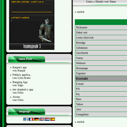
Users
»
Details von Yama
«
zurück
Nickname
Dabei seit
Letzte Aktivität
Beiträge
Gebdatum
Geschlecht
Status
latest Posts
Wohnort
»
Kaspar's app
Homepage
von Kaspar
Signatur
»
Pekka's applica...
von Lilia Avaris
Kontakt
»
Banging App
E-mail
von Yago
PN
»
she shanked u app
von Felix
Icq
»
Access
Msn
von Felix
Yahoo
Aim
language
Usergallery
«
zurück