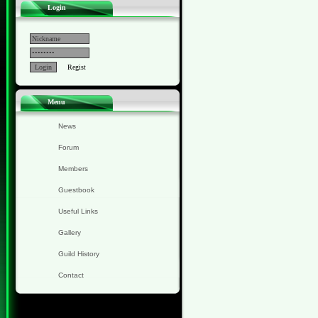
Login
Regist
Menu
News
Forum
Members
Guestbook
Useful Links
Gallery
Guild History
Contact