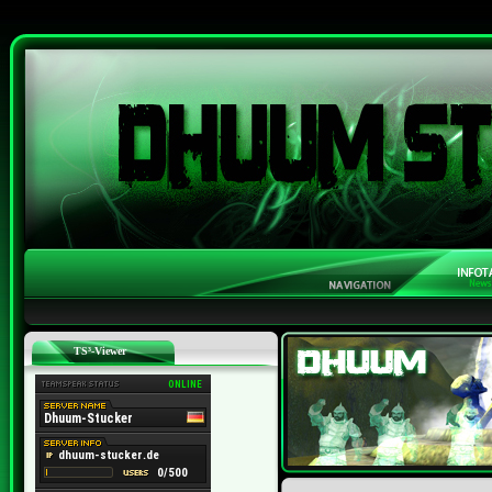
TS³-Viewer