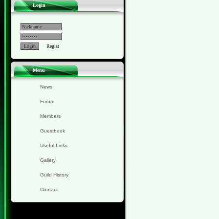
Login
Regist
Menu
News
Forum
Members
Guestbook
Useful Links
Gallery
Guild History
Contact