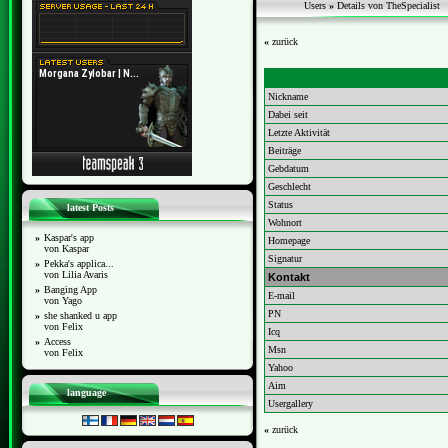
Users
»
Details von TheSpecialist
«
zurück
Nickname
Dabei seit
Letzte Aktivität
Beiträge
Gebdatum
Geschlecht
Status
latest Posts
Wohnort
»
Kaspar's app
Homepage
von Kaspar
Signatur
»
Pekka's applica...
von Lilia Avaris
Kontakt
»
Banging App
E-mail
von Yago
PN
»
she shanked u app
von Felix
Icq
»
Access
Msn
von Felix
Yahoo
Aim
language
Usergallery
«
zurück