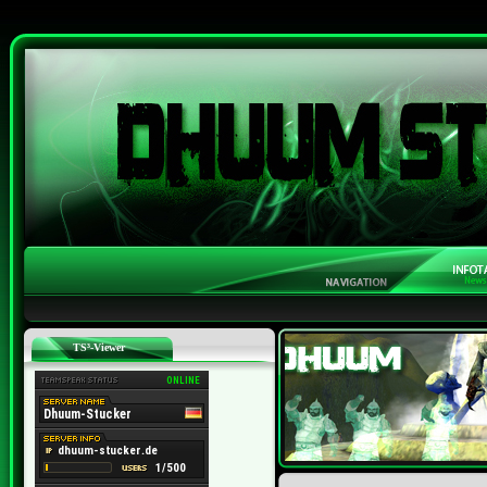
TS³-Viewer