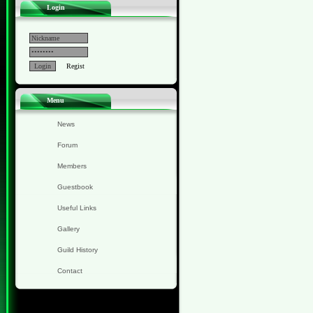
Login
Regist
Menu
News
Forum
Members
Guestbook
Useful Links
Gallery
Guild History
Contact