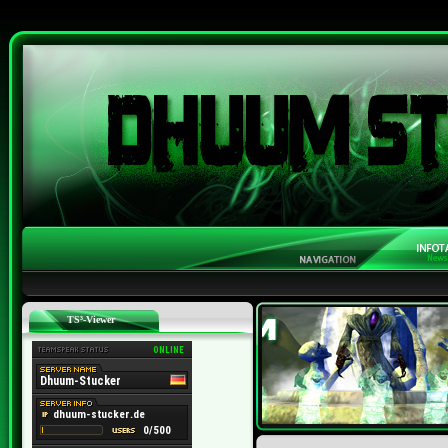
TS³-Viewer