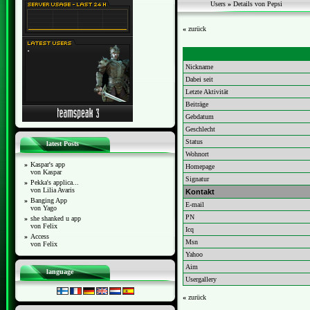
Users
»
Details von Pepsi
«
zurück
Nickname
Dabei seit
Letzte Aktivität
Beiträge
Gebdatum
Geschlecht
Status
latest Posts
Wohnort
»
Kaspar's app
Homepage
von Kaspar
Signatur
»
Pekka's applica...
von Lilia Avaris
Kontakt
»
Banging App
E-mail
von Yago
PN
»
she shanked u app
von Felix
Icq
»
Access
Msn
von Felix
Yahoo
Aim
language
Usergallery
«
zurück