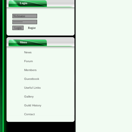
Login
Regist
Menu
News
Forum
Members
Guestbook
Useful Links
Gallery
Guild History
Contact