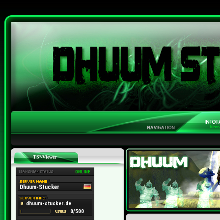
TS³-Viewer