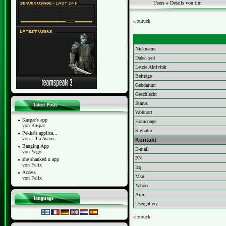
Users
»
Details von tim
«
zurück
Nickname
Dabei seit
Letzte Aktivität
Beiträge
Gebdatum
Geschlecht
Status
latest Posts
Wohnort
»
Kaspar's app
Homepage
von Kaspar
Signatur
»
Pekka's applica...
von Lilia Avaris
Kontakt
»
Banging App
E-mail
von Yago
PN
»
she shanked u app
von Felix
Icq
»
Access
Msn
von Felix
Yahoo
Aim
language
Usergallery
«
zurück