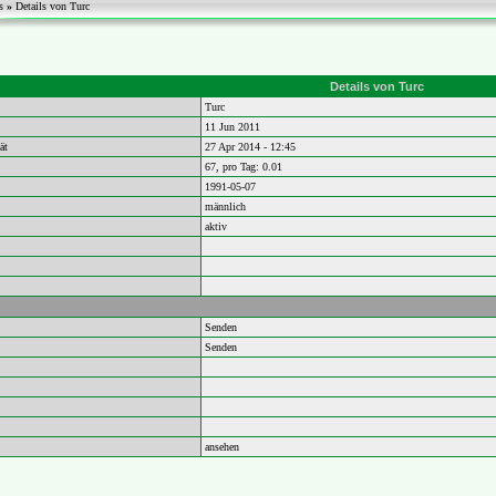
s
»
Details von Turc
Details von Turc
Turc
11 Jun 2011
ät
27 Apr 2014 - 12:45
67, pro Tag: 0.01
1991-05-07
männlich
aktiv
Senden
Senden
ansehen