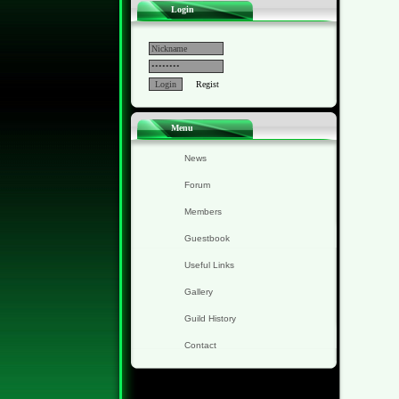
Login
Regist
Menu
News
Forum
Members
Guestbook
Useful Links
Gallery
Guild History
Contact