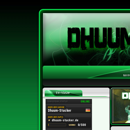
TS³-Viewer