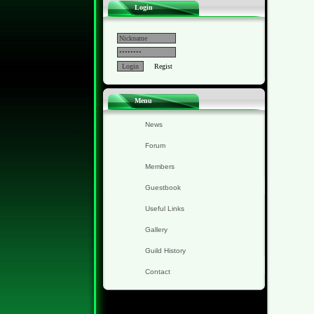
Login
Regist
Menu
News
Forum
Members
Guestbook
Useful Links
Gallery
Guild History
Contact