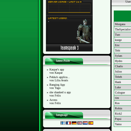
Use
Morgana
TheSpecialist
Turc
knege
Eric
Tobi
Sylars
latest Posts
Hydro
Charlo
»
Kaspar's app
Julius
von Kaspar
Tobeh
»
Pekka's applica...
von Lilia Avaris
Hank
»
Banging App
Luke
von Yago
»
she shanked u app
Cologne
von Felix
tim
»
Access
von Felix
Ros
Robin
Rich2
language
Pepsi
Yama