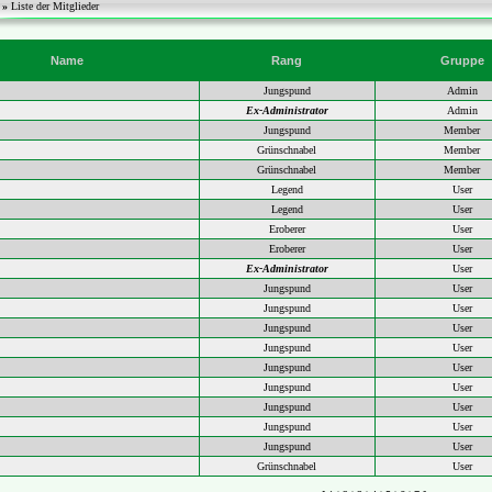
r
»
Liste der Mitglieder
Name
Rang
Gruppe
Jungspund
Admin
Ex-Administrator
Admin
Jungspund
Member
Grünschnabel
Member
Grünschnabel
Member
Legend
User
Legend
User
Eroberer
User
Eroberer
User
Ex-Administrator
User
Jungspund
User
Jungspund
User
Jungspund
User
Jungspund
User
Jungspund
User
Jungspund
User
Jungspund
User
Jungspund
User
Jungspund
User
Grünschnabel
User