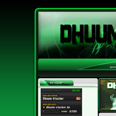
TS³-Viewer